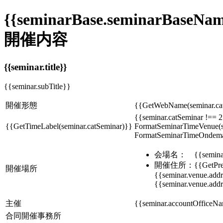
{{seminarBase.seminarBaseNam
開催内容
{{seminar.title}}
{{seminar.subTitle}}
開催形態
{{GetWebName(seminar.ca
{{seminar.catSeminar !== 2
{{GetTimeLabel(seminar.catSeminar)}}
FormatSeminarTimeVenue(se
FormatSeminarTimeOndeman
会場名： {{seminar.ve
開催住所：{{GetPrefect
開催場所
{{seminar.venue.addr
{{seminar.venue.add
主催
{{seminar.accountOfficeN
合同開催事務所