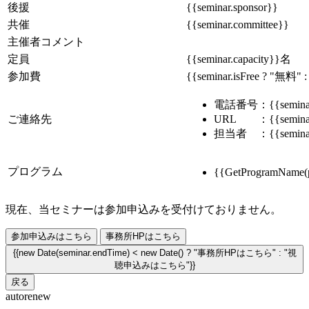
後援
{{seminar.sponsor}}
共催
{{seminar.committee}}
主催者コメント
定員
{{seminar.capacity}}名
参加費
{{seminar.isFree ? "無料" 
電話番号：
{{semin
ご連絡先
URL ：
{{semina
担当者 ：{{seminar.p
プログラム
{{GetProgramName(
現在、当セミナーは参加申込みを受付けておりません。
参加申込みはこちら
事務所HPはこちら
{{new Date(seminar.endTime) < new Date() ? "事務所HPはこちら" : "視
聴申込みはこちら"}}
戻る
autorenew