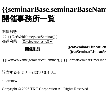
{{seminarBase.seminarBaseNam
開催事務所一覧
開催形態：
{{GetWebName(s.catSeminar)}}
都道府県：
{{catSeminarList.catSem
開催形態
{{catSeminarList.catSe
{{GetWebName(seminar.catSeminar)}}
{{FormatSeminarTimeOndem
該当するセミナーはありません。
autorenew
Copyright © 2026 TKC Corporation All Rights Reserved.