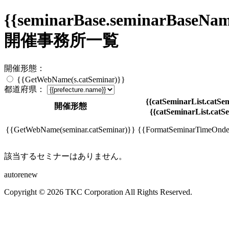
{{seminarBase.seminarBaseNam
開催事務所一覧
開催形態：
{{GetWebName(s.catSeminar)}}
都道府県：
{{catSeminarList.catSem
開催形態
{{catSeminarList.catSe
{{GetWebName(seminar.catSeminar)}}
{{FormatSeminarTimeOndem
該当するセミナーはありません。
autorenew
Copyright © 2026 TKC Corporation All Rights Reserved.