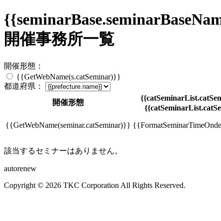
{{seminarBase.seminarBaseNam
開催事務所一覧
開催形態：
{{GetWebName(s.catSeminar)}}
都道府県：
{{catSeminarList.catSem
開催形態
{{catSeminarList.catSe
{{GetWebName(seminar.catSeminar)}}
{{FormatSeminarTimeOndem
該当するセミナーはありません。
autorenew
Copyright © 2026 TKC Corporation All Rights Reserved.