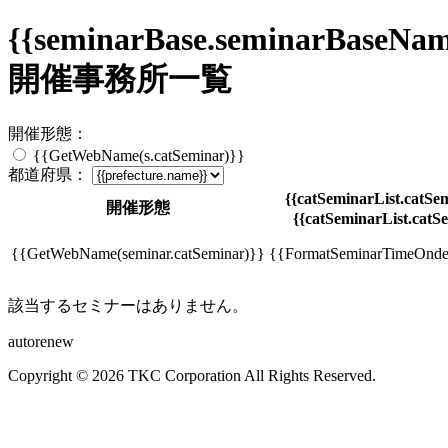
{{seminarBase.seminarBaseNam
開催事務所一覧
開催形態：
{{GetWebName(s.catSeminar)}}
都道府県：
{{catSeminarList.catSem
開催形態
{{catSeminarList.catSe
{{GetWebName(seminar.catSeminar)}}
{{FormatSeminarTimeOndem
該当するセミナーはありません。
autorenew
Copyright © 2026 TKC Corporation All Rights Reserved.