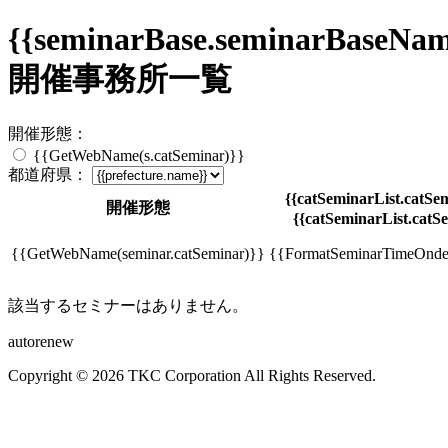
{{seminarBase.seminarBaseNam
開催事務所一覧
開催形態：
{{GetWebName(s.catSeminar)}}
都道府県：
{{catSeminarList.catSem
開催形態
{{catSeminarList.catSe
{{GetWebName(seminar.catSeminar)}}
{{FormatSeminarTimeOndem
該当するセミナーはありません。
autorenew
Copyright © 2026 TKC Corporation All Rights Reserved.