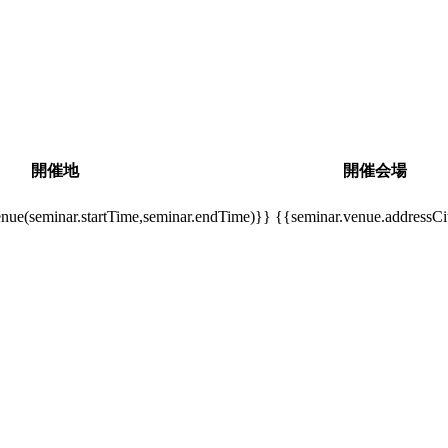
開催地
開催会場
ue(seminar.startTime,seminar.endTime)}}
{{seminar.venue.addressCi