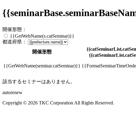
{{seminarBase.seminarBa
開催形態：
{{GetWebName(s.catSeminar)}}
都道府県：
{{catSeminarList.catSem
開催形態
{{catSeminarList.catSe
{{GetWebName(seminar.catSeminar)}}
{{FormatSeminarTimeOndem
該当するセミナーはありません。
autorenew
Copyright © 2026 TKC Corporation All Rights Reserved.