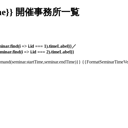
seName}} 開催事務所一覧
inar.find(i => i.id === 1).timeLabel}}／
minar.find(i => i.id === 2).timeLabel}}
and(seminar.startTime,seminar.endTime)}}
{{FormatSeminarTimeVen